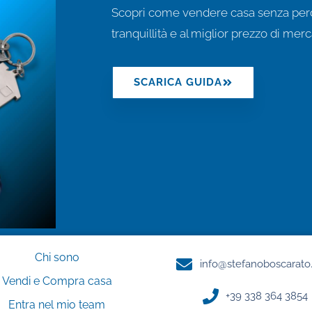
Scopri come vendere casa senza perde
tranquillità e al miglior prezzo di merc
SCARICA GUIDA
Chi sono
info@stefanoboscarato
Vendi e Compra casa
+39 338 364 3854​
Entra nel mio team